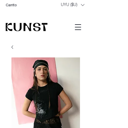
UYU ($U)
Carrito