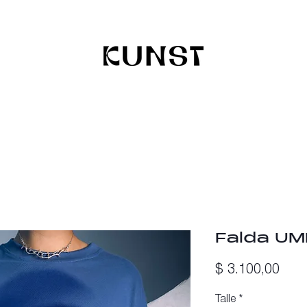
Falda U
Prec
$ 3.100,00
Talle
*