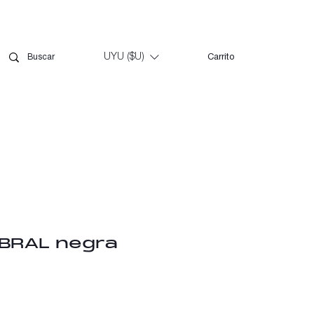
UYU ($U)
Carrito
MBRAL negra
io