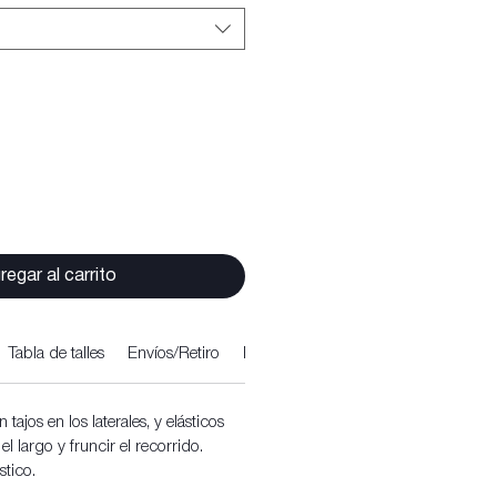
regar al carrito
Tabla de talles
Envíos/Retiro
Política de cambios
 tajos en los laterales, y elásticos
l largo y fruncir el recorrido.
stico.