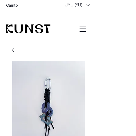
UYU ($U)
Carrito