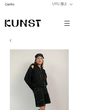
UYU ($U)
Carrito