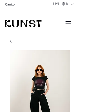
UYU ($U)
Carrito