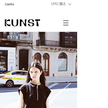
UYU ($U)
Carrito