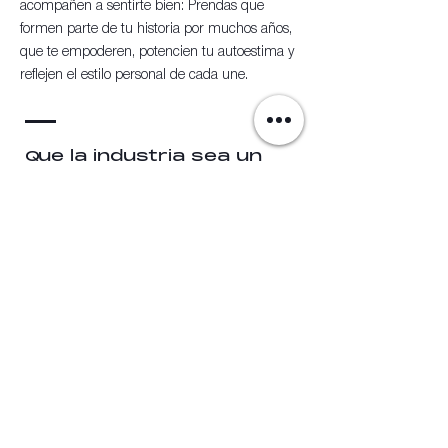
acompañen a sentirte bien: Prendas que
formen parte de tu historia por muchos años,
que te empoderen, potencien tu autoestima y
reflejen el estilo personal de cada une.
Que la industria sea un
motor de
cambio positivo
y consciente.
Encont
ranos
en:
Casa Picu
Acevedo Diaz 1365
Lu-Vie 13-19H
Sa 11-16H